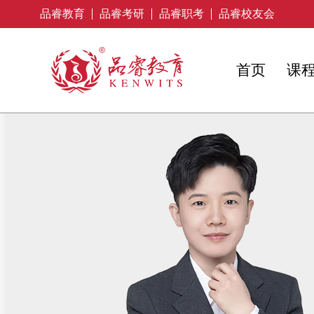
品睿教育
品睿考研
品睿职考
品睿校友会
首页
课