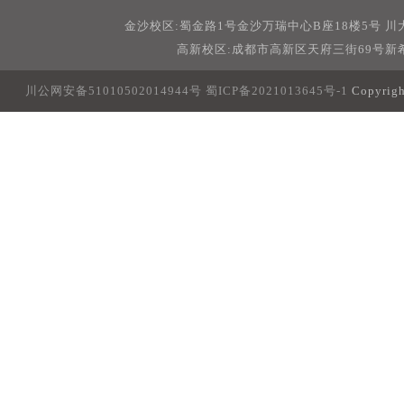
金沙校区:蜀金路1号金沙万瑞中心B座18楼5号 
高新校区:成都市高新区天府三街69号新希
川公网安备51010502014944号
蜀ICP备2021013645号-1
Copyri