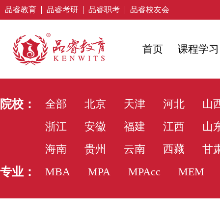
品睿教育
品睿考研
品睿职考
品睿校友会
首页
课程学习
院校：
全部
北京
天津
河北
山
浙江
安徽
福建
江西
山
海南
贵州
云南
西藏
甘
专业：
MBA
MPA
MPAcc
MEM