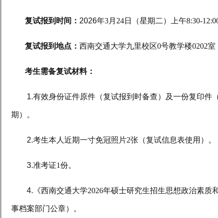
复试报到时间：
2026
年
3
月
24
日（星期二）上午
8:30-12:0
复试报到地点：
西南交通大学九里校区
0
号教学楼
0202
室
考生需备复试材料：
1.
有效身份证件原件（复试报到时备查）及一份复印件
期）。
2.
考生本人近期一寸免冠照片
2
张（复试信息表使用）。
3.
准考证
1
份。
4.
《西南交通大学
2026
年硕士研究生招生思想政治素质
事档案部门公章）。