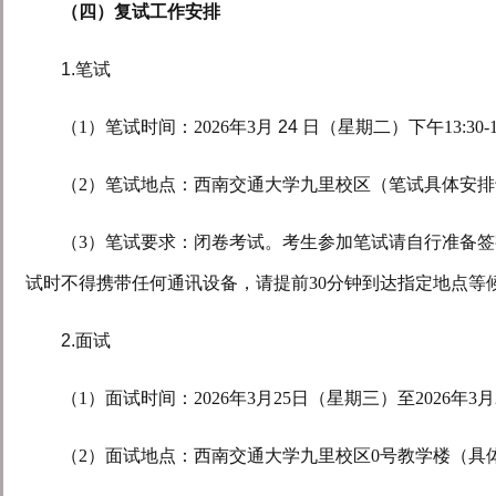
（四）复试工作安排
1.
笔试
（
1
）笔试时间：
2026
年
3
月
24
日（星期二）下午
13:30-
（
2
）笔试地点：西南交通大学九里校区（笔试具体安排
（
3
）笔试要求：闭卷考试。考生参加笔试请自行准备签
试时不得携带任何通讯设备，请提前
30
分钟到达指定地点等
2.
面试
（
1
）面试时间：
2026
年
3
月
25
日（星期三）至
2026
年
3
月
（
2
）面试地点：西南交通大学九里校区
0
号教学楼（具