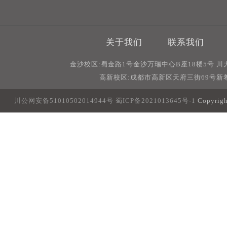
关于我们
联系我们
金沙校区:蜀金路1号金沙万瑞中心B座18楼5号 
高新校区:成都市高新区天府三街69号新希
川公网安备51010502014944号
蜀ICP备2021013645号-1
Copyri